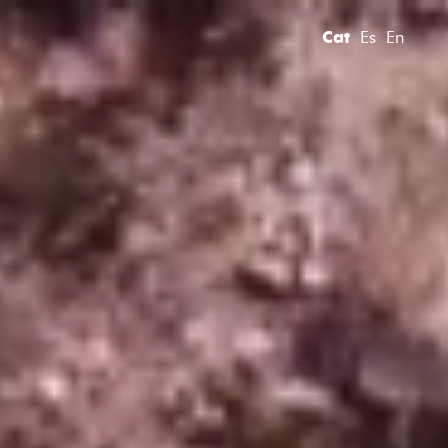
Vés
al
Cat
Es
En
contingut