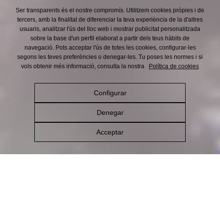
Ser transparents és el nostre compromís. Utilitzem cookies pròpies i de
tercers, amb la finalitat de diferenciar la teva experiència de la d'altres
usuaris, analitzar l'ús del lloc web i mostrar publicitat personalitzada
sobre la base d'un perfil elaborat a partir dels teus hàbits de
navegació. Pots acceptar l'ús de totes les cookies, configurar-les
segons les teves preferències o denegar-les. Tu poses les normes i si
vols obtenir més informació, consulta la nostra
Política de cookies
Configurar
Denegar
Acceptar
Com la fem